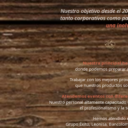
Nuestro objetivo desde el 20
tanto corporativos como part
una inol
Nuestra principal he
donde podemos preparar c
Trabajar con los mejores prov
que nuestros productos s
Atendemos eventos con diferen
Nuestro personal altamente capacitado e
el profesionalismo y la 
Hemos atendido e
Grupo Éxito, Leonisa, Bancolo